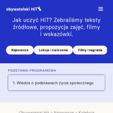
Jak uczyć HiT? Zebraliśmy teksty
źródłowe, propozycje zajęć, filmy
i wskazówki.
Najnowsze
Lekcje i ćwiczenia
Filmy i nagrania
PODSTAWA PROGRAMOWA
1. Wiedza o podstawach życia społecznego
Obywatelski Hit
>
Najnowsze
>
Kolekcja