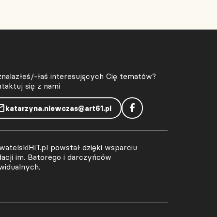
znalazłeś/-łaś interesujących Cię tematów?
taktuj się z nami
katarzyna.niewczas@art61.pl
atelskiHiT.pl powstał dzięki wsparciu
acji im. Batorego i darczyńców
widualnych.