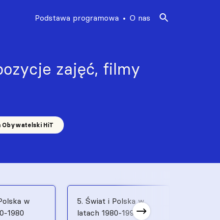
Podstawa programowa
O nas
ozycje zajęć, filmy
a Obywatelski HiT
 Polska w
5. Świat i Polska w
6. Świat
70-1980
latach 1980-1991
latach 