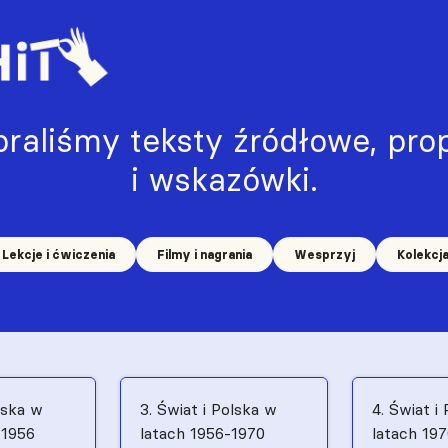
raliśmy teksty źródłowe, prop
i wskazówki.
Lekcje i ćwiczenia
Filmy i nagrania
Wesprzyj
Kolekcj
lska w
3. Świat i Polska w
4. Świat i
–1956
latach 1956-1970
latach 19