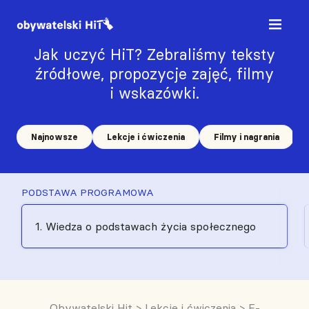
Jak uczyć HiT? Zebraliśmy teksty
źródłowe, propozycje zajęć, filmy
i wskazówki.
Najnowsze
Lekcje i ćwiczenia
Filmy i nagrania
PODSTAWA PROGRAMOWA
1. Wiedza o podstawach życia społecznego
Obywatelski Hit
>
Lekcje i ćwiczenia
>
E-