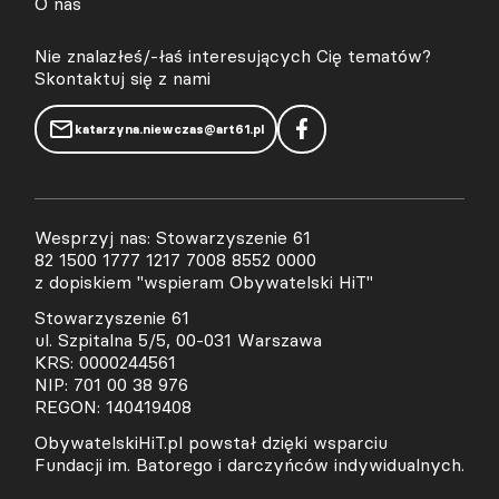
O nas
Nie znalazłeś/-łaś interesujących Cię tematów?
Skontaktuj się z nami
katarzyna.niewczas@art61.pl
Wesprzyj nas: Stowarzyszenie 61
82 1500 1777 1217 7008 8552 0000
z dopiskiem "wspieram Obywatelski HiT"
Stowarzyszenie 61
ul. Szpitalna 5/5, 00-031 Warszawa
KRS: 0000244561
NIP: 701 00 38 976
REGON: 140419408
ObywatelskiHiT.pl powstał dzięki wsparciu
Fundacji im. Batorego i darczyńców indywidualnych.