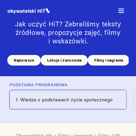
Jak uczyć HiT? Zebraliśmy teksty
źródłowe, propozycje zajęć, filmy
i wskazówki.
Najnowsze
Lekcje i ćwiczenia
Filmy i nagrania
PODSTAWA PROGRAMOWA
1. Wiedza o podstawach życia społecznego
Obywatelski Hit
>
Filmy i nagrania
>
Filmy UW