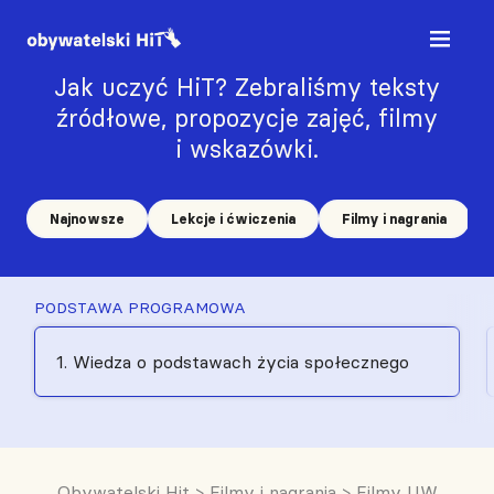
Jak uczyć HiT? Zebraliśmy teksty
źródłowe, propozycje zajęć, filmy
i wskazówki.
Najnowsze
Lekcje i ćwiczenia
Filmy i nagrania
PODSTAWA PROGRAMOWA
1. Wiedza o podstawach życia społecznego
Obywatelski Hit
>
Filmy i nagrania
>
Filmy UW