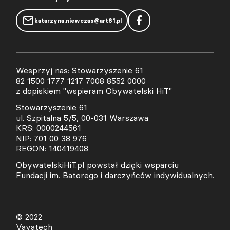
katarzyna.niewczas@art61.pl
Wesprzyj nas: Stowarzyszenie 61
82 1500 1777 1217 7008 8552 0000
z dopiskiem "wspieram Obywatelski HiT"
Stowarzyszenie 61
ul. Szpitalna 5/5, 00-031 Warszawa
KRS: 0000244561
NIP: 701 00 38 976
REGON: 140419408
ObywatelskiHiT.pl powstał dzięki wsparciu
Fundacji im. Batorego i darczyńców indywidualnych.
© 2022
Vavatech