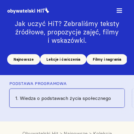
Jak uczyć HiT? Zebraliśmy teksty
źródłowe, propozycje zajęć, filmy
i wskazówki.
Najnowsze
Lekcje i ćwiczenia
Filmy i nagrania
PODSTAWA PROGRAMOWA
1. Wiedza o podstawach życia społecznego
Obywatelski Hit
>
Najnowsze
>
Kolekcja