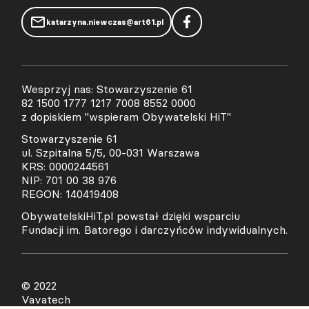
katarzyna.niewczas@art61.pl
Wesprzyj nas: Stowarzyszenie 61
82 1500 1777 1217 7008 8552 0000
z dopiskiem "wspieram Obywatelski HiT"
Stowarzyszenie 61
ul. Szpitalna 5/5, 00-031 Warszawa
KRS: 0000244561
NIP: 701 00 38 976
REGON: 140419408
ObywatelskiHiT.pl powstał dzięki wsparciu
Fundacji im. Batorego i darczyńców indywidualnych.
© 2022
Vavatech