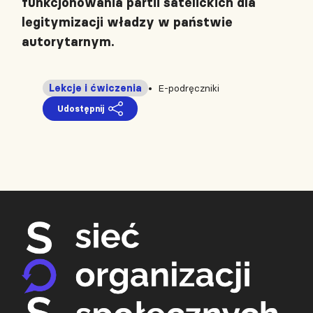
funkcjonowania partii satelickich dla
legitymizacji władzy w państwie
autorytarnym.
Lekcje i ćwiczenia
E-podręczniki
Udostępnij