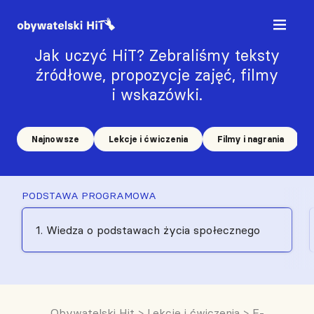
Jak uczyć HiT? Zebraliśmy teksty
źródłowe, propozycje zajęć, filmy
i wskazówki.
Najnowsze
Lekcje i ćwiczenia
Filmy i nagrania
PODSTAWA PROGRAMOWA
1. Wiedza o podstawach życia społecznego
Obywatelski Hit
>
Lekcje i ćwiczenia
>
E-