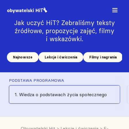
Jak uczyć HiT? Zebraliśmy teksty
źródłowe, propozycje zajęć, filmy
i wskazówki.
Najnowsze
Lekcje i ćwiczenia
Filmy i nagrania
PODSTAWA PROGRAMOWA
1. Wiedza o podstawach życia społecznego
Obywatelski Hit
>
Lekcje i ćwiczenia
>
E-