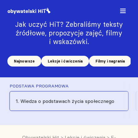
Jak uczyć HiT? Zebraliśmy teksty
źródłowe, propozycje zajęć, filmy
i wskazówki.
Najnowsze
Lekcje i ćwiczenia
Filmy i nagrania
PODSTAWA PROGRAMOWA
1. Wiedza o podstawach życia społecznego
Obywatelski Hit
>
Lekcje i ćwiczenia
>
E-