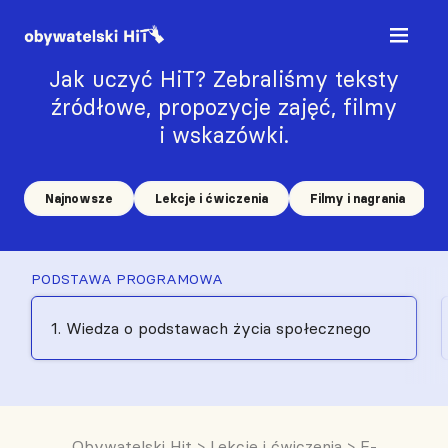
Jak uczyć HiT? Zebraliśmy teksty
źródłowe, propozycje zajęć, filmy
i wskazówki.
Najnowsze
Lekcje i ćwiczenia
Filmy i nagrania
PODSTAWA PROGRAMOWA
1. Wiedza o podstawach życia społecznego
Obywatelski Hit
>
Lekcje i ćwiczenia
>
E-