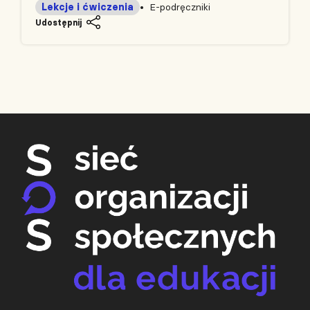
Lekcje i ćwiczenia
E-podręczniki
Udostępnij