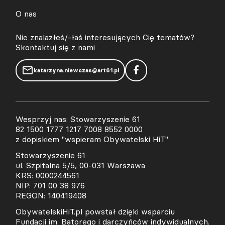
O nas
Nie znalazłeś/-łaś interesujących Cię tematów?
Skontaktuj się z nami
katarzyna.niewczas@art61.pl
Wesprzyj nas: Stowarzyszenie 61
82 1500 1777 1217 7008 8552 0000
z dopiskiem "wspieram Obywatelski HiT"
Stowarzyszenie 61
ul. Szpitalna 5/5, 00-031 Warszawa
KRS: 0000244561
NIP: 701 00 38 976
REGON: 140419408
ObywatelskiHiT.pl powstał dzięki wsparciu
Fundacji im. Batorego i darczyńców indywidualnych.