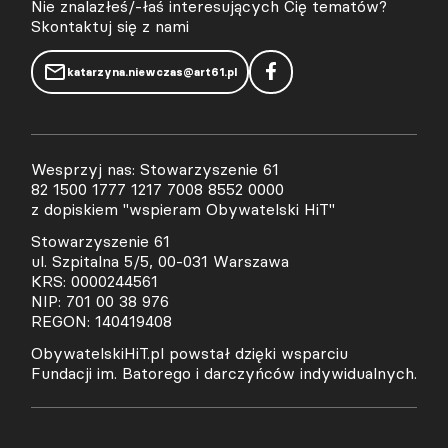
Nie znalazłeś/-łaś interesujących Cię tematów?
Skontaktuj się z nami
katarzyna.niewczas@art61.pl
Wesprzyj nas: Stowarzyszenie 61
82 1500 1777 1217 7008 8552 0000
z dopiskiem "wspieram Obywatelski HiT"
Stowarzyszenie 61
ul. Szpitalna 5/5, 00-031 Warszawa
KRS: 0000244561
NIP: 701 00 38 976
REGON: 140419408
ObywatelskiHiT.pl powstał dzięki wsparciu
Fundacji im. Batorego i darczyńców indywidualnych.