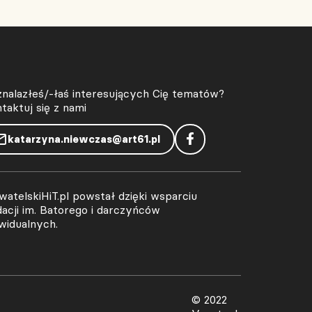
znalazłeś/-łaś interesujących Cię tematów?
taktuj się z nami
katarzyna.niewczas@art61.pl
atelskiHiT.pl powstał dzięki wsparciu
acji im. Batorego i darczyńców
widualnych.
© 2022