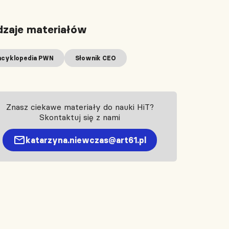
zaje materiałów
ncyklopedia PWN
Słownik CEO
Znasz ciekawe materiały do nauki HiT?
Skontaktuj się z nami
katarzyna.niewczas@art61.pl