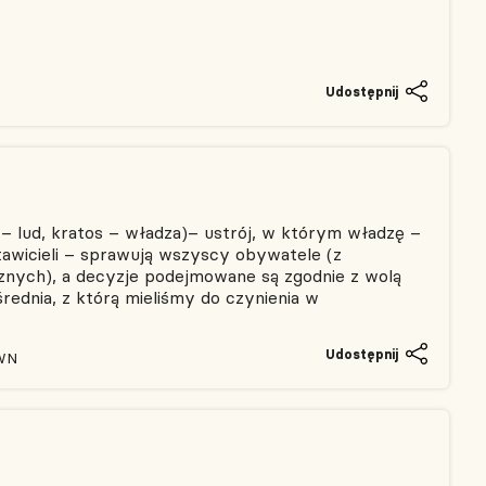
Udostępnij
– lud, kratos – władza)– ustrój, w którym władzę –
awicieli – sprawują wszyscy obywatele (z
nych), a decyzje podejmowane są zgodnie z wolą
ednia, z którą mieliśmy do czynienia w
Udostępnij
PWN