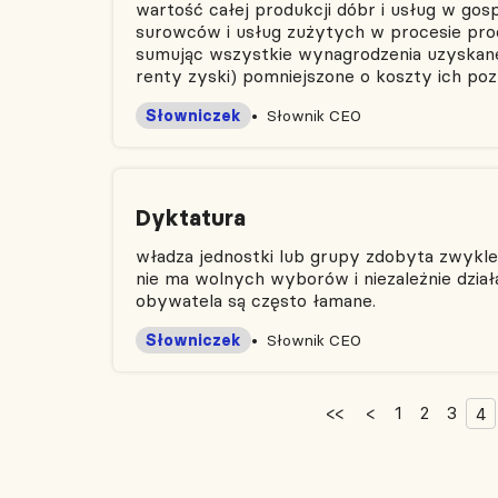
wartość całej produkcji dóbr i usług w go
surowców i usług zużytych w procesie pro
sumując wszystkie wynagrodzenia uzyskane
renty zyski) pomniejszone o koszty ich poz
Słowniczek
Słownik CEO
Dyktatura
władza jednostki lub grupy zdobyta zwykle
nie ma wolnych wyborów i niezależnie działa
obywatela są często łamane.
Słowniczek
Słownik CEO
<<
<
1
2
3
4