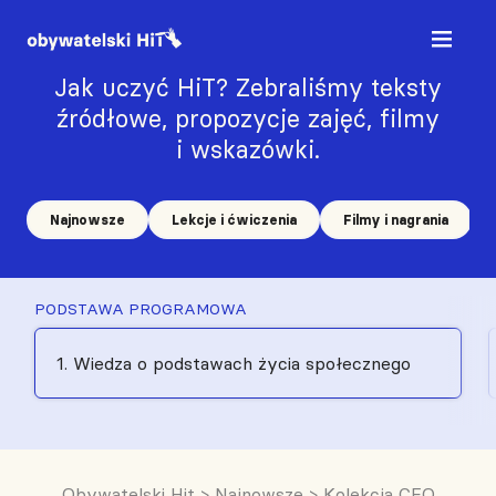
Jak uczyć HiT? Zebraliśmy teksty
źródłowe, propozycje zajęć, filmy
i wskazówki.
Najnowsze
Lekcje i ćwiczenia
Filmy i nagrania
PODSTAWA PROGRAMOWA
1. Wiedza o podstawach życia społecznego
Obywatelski Hit
>
Najnowsze
>
Kolekcja CEO