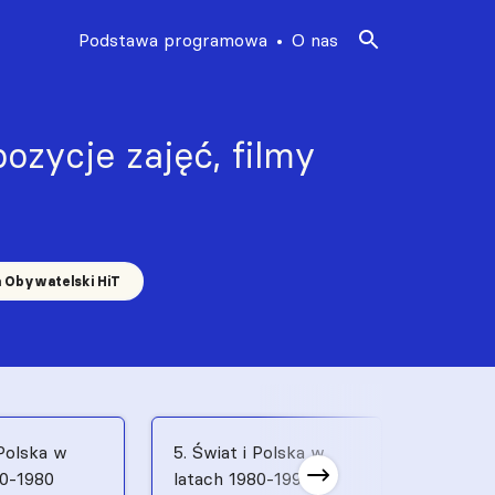
Podstawa programowa
O nas
ozycje zajęć, filmy
a Obywatelski HiT
 Polska w
5. Świat i Polska w
6. Świat
70-1980
latach 1980-1991
latach 