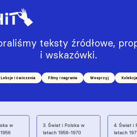
raliśmy teksty źródłowe, prop
i wskazówki.
Lekcje i ćwiczenia
Filmy i nagrania
Wesprzyj
Kolekcj
lska w
3. Świat i Polska w
4. Świat i
–1956
latach 1956-1970
latach 19