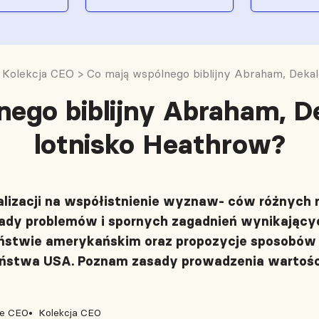
>
Kolekcja CEO
>
Co mają wspólnego biblijny Abraham, Dekal
ego biblijny Abraham, De
lotnisko Heathrow?
izacji na współistnienie wyznaw- ców różnych r
ady problemów i spornych zagadnień wynikający
stwie amerykańskim oraz propozycje sposobów 
ństwa USA. Poznam zasady prowadzenia wartośc
je CEO
Kolekcja CEO