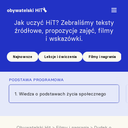
Jak uczyć HiT? Zebraliśmy teksty
źródłowe, propozycje zajęć, filmy
i wskazówki.
Najnowsze
Lekcje i ćwiczenia
Filmy i nagrania
PODSTAWA PROGRAMOWA
1. Wiedza o podstawach życia społecznego
Obywatelski Hit
>
Filmy i nagrania
>
Dudek o