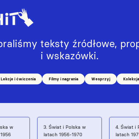
raliśmy teksty źródłowe, prop
i wskazówki.
Lekcje i ćwiczenia
Filmy i nagrania
Wesprzyj
Kolekcj
lska w
3. Świat i Polska w
4. Świat i
–1956
latach 1956-1970
latach 19