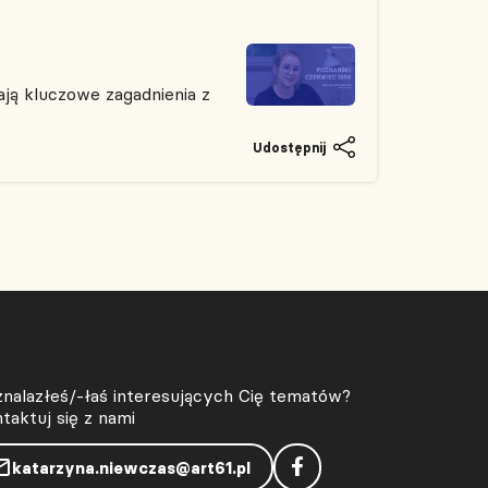
ją kluczowe zagadnienia z
Udostępnij
znalazłeś/-łaś interesujących Cię tematów?
taktuj się z nami
katarzyna.niewczas@art61.pl