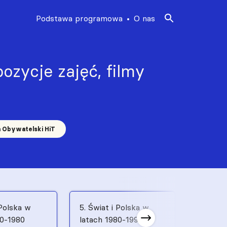
Podstawa programowa
O nas
ozycje zajęć, filmy
a Obywatelski HiT
 Polska w
5. Świat i Polska w
6. Świat
70-1980
latach 1980-1991
latach 