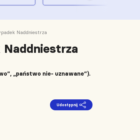
padek Naddniestrza
 Naddniestrza
wo”, „państwo nie- uznawane”).
Udostępnij