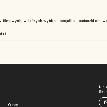
filmowych, w których wybitni specjaliści i badaczki omawia
i HiT
Nie 
Skon
O nas