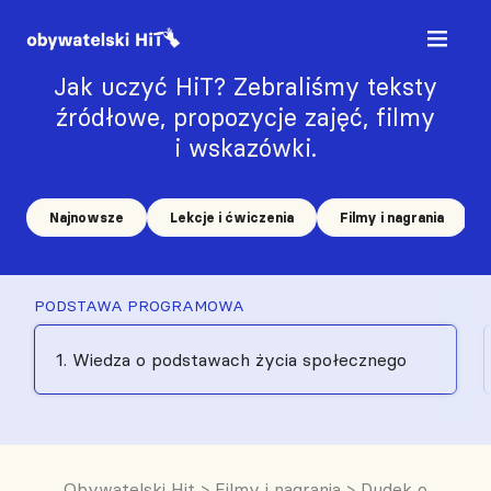
Jak uczyć HiT? Zebraliśmy teksty
źródłowe, propozycje zajęć, filmy
i wskazówki.
Najnowsze
Lekcje i ćwiczenia
Filmy i nagrania
PODSTAWA PROGRAMOWA
1. Wiedza o podstawach życia społecznego
Obywatelski Hit
>
Filmy i nagrania
>
Dudek o