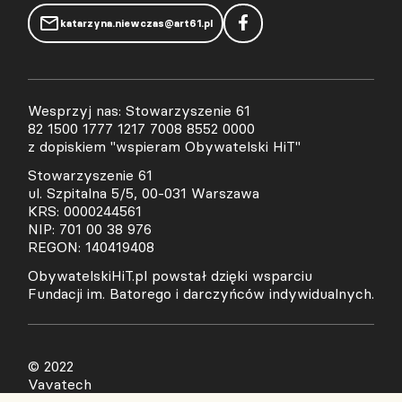
katarzyna.niewczas@art61.pl
Wesprzyj nas: Stowarzyszenie 61
82 1500 1777 1217 7008 8552 0000
z dopiskiem "wspieram Obywatelski HiT"
Stowarzyszenie 61
ul. Szpitalna 5/5, 00-031 Warszawa
KRS: 0000244561
NIP: 701 00 38 976
REGON: 140419408
ObywatelskiHiT.pl powstał dzięki wsparciu
Fundacji im. Batorego i darczyńców indywidualnych.
© 2022
Vavatech