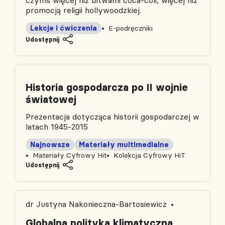
czymś więcej niż bitwami coca‑coli, więcej niż
promocją religii hollywoodzkiej.
Lekcje i ćwiczenia
E-podręczniki
Udostępnij
Historia gospodarcza po II wojnie
światowej
Prezentacja dotycząca historii gospodarczej w
latach 1945-2015
Najnowsze
Materiały multimedialne
Materiały Cyfrowy Hit
Kolekcja Cyfrowy HiT
Udostępnij
dr Justyna Nakonieczna-Bartosiewicz
Globalna polityka klimatyczna