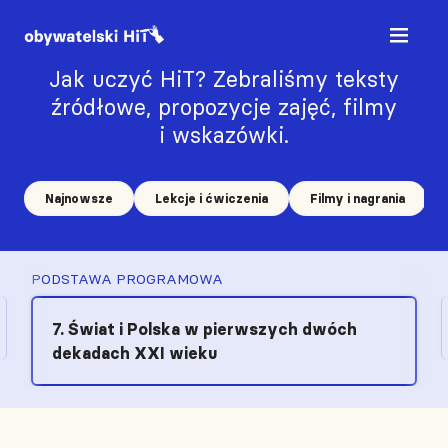
Jak uczyć HiT? Zebraliśmy teksty
źródłowe, propozycje zajęć, filmy
i wskazówki.
Najnowsze
Lekcje i ćwiczenia
Filmy i nagrania
PODSTAWA PROGRAMOWA
7. Świat i Polska w pierwszych dwóch
dekadach XXI wieku