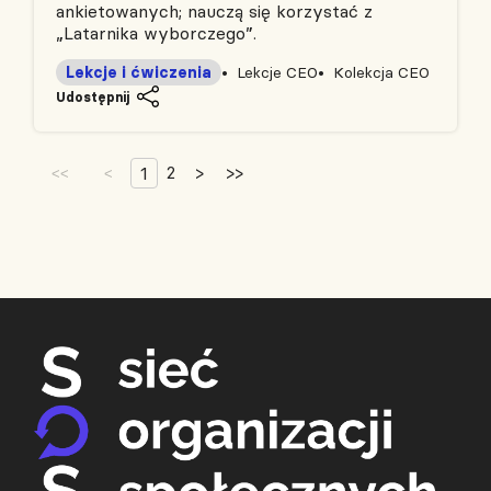
ankietowanych; nauczą się korzystać z
„Latarnika wyborczego”.
Lekcje i ćwiczenia
Lekcje CEO
Kolekcja CEO
Udostępnij
2
>
>>
1
<<
<