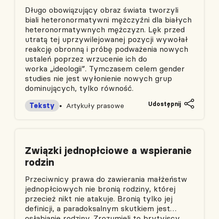
Długo obowiązujący obraz świata tworzyli
biali heteronormatywni mężczyźni dla białych
heteronormatywnych mężczyzn. Lęk przed
utratą tej uprzywilejowanej pozycji wywołał
reakcję obronną i próbę podważenia nowych
ustaleń poprzez wrzucenie ich do
worka „ideologii”. Tymczasem celem gender
studies nie jest wyłonienie nowych grup
dominujących, tylko równość.
Udostępnij
Teksty
Artykuły prasowe
Związki jednopłciowe a wspieranie
rodzin
Przeciwnicy prawa do zawierania małżeństw
jednopłciowych nie bronią rodziny, której
przecież nikt nie atakuje. Bronią tylko jej
definicji, a paradoksalnym skutkiem jest…
osłabianie rodziny. Zrozumieli to brytyjscy