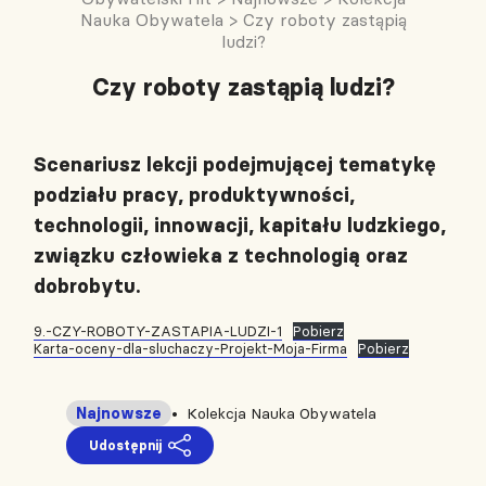
Nauka Obywatela
>
Czy roboty zastąpią
ludzi?
Czy roboty zastąpią ludzi?
Scenariusz lekcji podejmującej tematykę
podziału pracy, produktywności,
technologii, innowacji, kapitału ludzkiego,
związku człowieka z technologią oraz
dobrobytu.
9.-CZY-ROBOTY-ZASTAPIA-LUDZI-1
Pobierz
Karta-oceny-dla-sluchaczy-Projekt-Moja-Firma
Pobierz
Najnowsze
Kolekcja Nauka Obywatela
Udostępnij