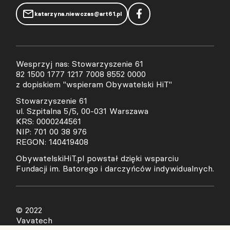
katarzyna.niewczas@art61.pl
Wesprzyj nas: Stowarzyszenie 61
82 1500 1777 1217 7008 8552 0000
z dopiskiem "wspieram Obywatelski HiT"
Stowarzyszenie 61
ul. Szpitalna 5/5, 00-031 Warszawa
KRS: 0000244561
NIP: 701 00 38 976
REGON: 140419408
ObywatelskiHiT.pl powstał dzięki wsparciu
Fundacji im. Batorego i darczyńców indywidualnych.
© 2022
Vavatech