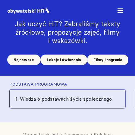
Jak uczyć HiT? Zebraliśmy teksty
źródłowe, propozycje zajęć, filmy
i wskazówki.
Najnowsze
Lekcje i ćwiczenia
Filmy i nagrania
PODSTAWA PROGRAMOWA
1. Wiedza o podstawach życia społecznego
Obywatelski Hit
>
Najnowsze
>
Kolekcja