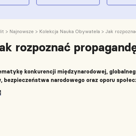
it
>
Najnowsze
>
Kolekcja Nauka Obywatela
>
Jak rozpozna
ak rozpoznać propagand
tematykę konkurencji międzynarodowej, globalneg
w, bezpieczeństwa narodowego oraz oporu społec
z