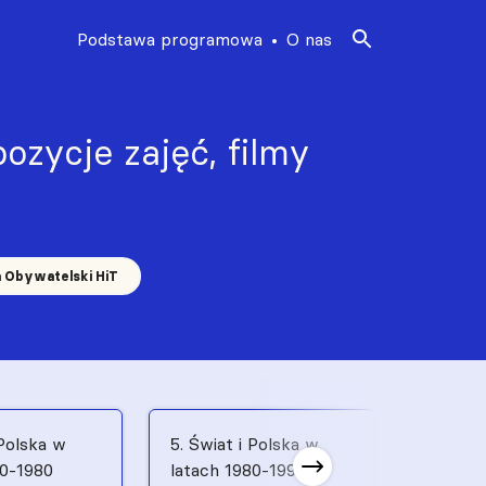
Podstawa programowa
O nas
ozycje zajęć, filmy
a Obywatelski HiT
 Polska w
5. Świat i Polska w
6. Świat
70-1980
latach 1980-1991
latach 