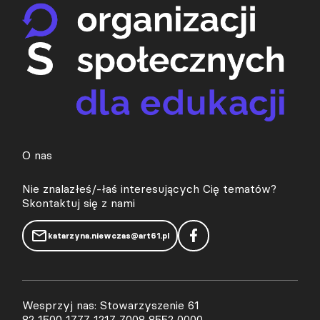
O nas
Nie znalazłeś/-łaś interesujących Cię tematów?
Skontaktuj się z nami
katarzyna.niewczas@art61.pl
Wesprzyj nas: Stowarzyszenie 61
82 1500 1777 1217 7008 8552 0000