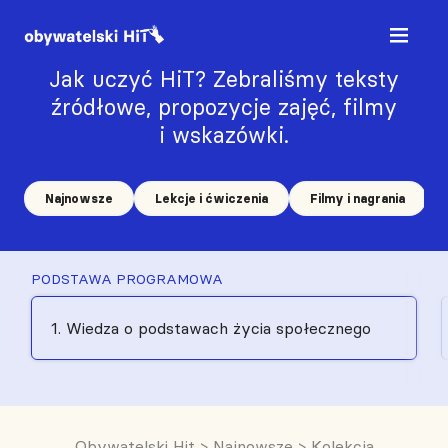
Jak uczyć HiT? Zebraliśmy teksty
źródłowe, propozycje zajęć, filmy
i wskazówki.
Najnowsze
Lekcje i ćwiczenia
Filmy i nagrania
PODSTAWA PROGRAMOWA
1. Wiedza o podstawach życia społecznego
Obywatelski Hit
>
Najnowsze
>
Kolekcja